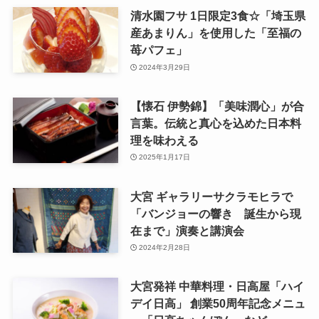
清水園フサ 1日限定3食☆「埼玉県
産あまりん」を使用した「至福の
苺パフェ」
2024年3月29日
【懐石 伊勢錦】「美味潤心」が合
言葉。伝統と真心を込めた日本料
理を味わえる
2025年1月17日
大宮 ギャラリーサクラモヒラで
「バンジョーの響き 誕生から現
在まで」演奏と講演会
2024年2月28日
大宮発祥 中華料理・日高屋「ハイ
デイ日高」 創業50周年記念メニュ