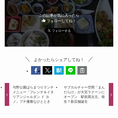
この記事が気に入ったら
フォローしてね！
よかったらシェアしてね！
与野公園ばらまつりランチ
サブカルチャー空間「まん
メニュー「フレンチ＆イタ
だらけ」が大宮ラクーンに
リアンジャルダン ド ヨ
オープン 駅前異次元、発
ノ」プチ優雅なひととき
生？新店舗誕生