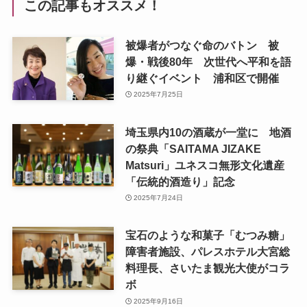
この記事もオススメ！
被爆者がつなぐ命のバトン 被
爆・戦後80年 次世代へ平和を語
り継ぐイベント 浦和区で開催
2025年7月25日
埼玉県内10の酒蔵が一堂に 地酒
の祭典「SAITAMA JIZAKE
Matsuri」ユネスコ無形文化遺産
「伝統的酒造り」記念
2025年7月24日
宝石のような和菓子「むつみ糖」
障害者施設、パレスホテル大宮総
料理長、さいたま観光大使がコラ
ボ
2025年9月16日