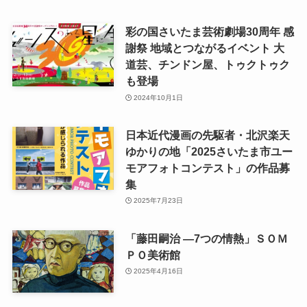
彩の国さいたま芸術劇場30周年 感
謝祭 地域とつながるイベント 大
道芸、チンドン屋、トゥクトゥク
も登場
2024年10月1日
日本近代漫画の先駆者・北沢楽天
ゆかりの地「2025さいたま市ユー
モアフォトコンテスト」の作品募
集
2025年7月23日
「藤田嗣治 ―7つの情熱」ＳＯＭ
ＰＯ美術館
2025年4月16日