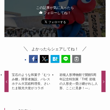
この記事が気に入ったら
フォローしてね！
よかったらシェアしてね！
宝石のような和菓子「むつ
岩槻人形博物館で開館5周
み糖」障害者施設、パレス
年記念特別展「THE 岩槻
ホテル大宮総料理長、さい
の人形史―受け継がれし人
たま観光大使がコラボ
形、ここに見参！―」