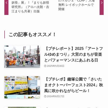
のマルシェ「CLAP」入場
妖怪」展」！『まりも妖怪
無料 レイボックホールで
研究所』（アロハ太朗・吉
開催
江まりも共著）出版
この記事もオススメ！
【プチレポート】2025「アートフ
ルゆめまつり」大宮のまちが音楽
とパフォーマンスにあふれる日
2025年5月30日
【プチレポ】鐘塚公園で「さいた
まオクトーバーフェスト2024」秋
風に吹かれながらビール！
2024年9月17日