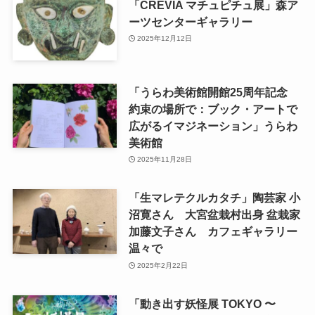
「CREVIA マチュピチュ展」森ア
ーツセンターギャラリー
2025年12月12日
「うらわ美術館開館25周年記念
約束の場所で：ブック・アートで
広がるイマジネーション」うらわ
美術館
2025年11月28日
「生マレテクルカタチ」陶芸家 小
沼寛さん 大宮盆栽村出身 盆栽家
加藤文子さん カフェギャラリー
温々で
2025年2月22日
「動き出す妖怪展 TOKYO 〜