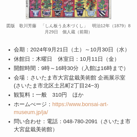
図版 歌川芳藤 「しん板うゑ木づくし」 明治12年（1879）8
月29日 個人蔵（前期）
会期：2024年9月21日（土）～10月30日（水）
休館日：木曜日 休室日：10月11日（金）
開館時間：9時～16時30分（入館は16時まで）
会場：さいたま市大宮盆栽美術館 企画展示室
(さいたま市北区土呂町2丁目24−3)
観覧料
：
一般 310円 ほか
ホームぺージ：
https://www.bonsai-art-
museum.jp/ja/
問い合わせ：電話：048-780-2091（さいたま市
大宮盆栽美術館）