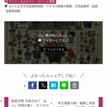
アート・カルチャー
イベント情報
さいたま市大宮盆栽美術館
ウキヨエ植物大図鑑
大宮盆栽村
盆栽
盆栽美術館
この記事が気に入ったら
フォローしてね！
よかったらシェアしてね！
創造空間 日進月歩で「あ
埼玉県最大級！健康と美容
らい太朗が描く「今ドキの