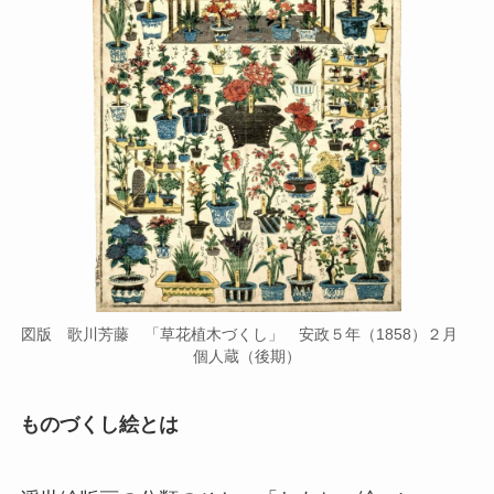
図版 歌川芳藤 「草花植木づくし」 安政５年（1858）２月
個人蔵（後期）
ものづくし絵とは