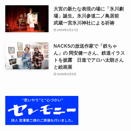
大宮の新たな表現の場に「氷川劇
場」誕生。氷川参道二ノ鳥居前
武蔵一宮氷川神社による祈祷
2024年2月17日
NACK5の放送作家で「鉄ちゃ
ん」の 岡安健一さん、鉄道イラス
トを披露 日進でアロハ太朗さん
と絵画展
2026年3月5日