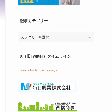
記事カテゴリー
記
事
カ
テ
X（旧Twitter）タイムライン
ゴ
リ
ー
Tweets by Acore_oomiya