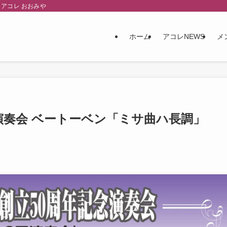
アコレ おおみや
ホーム
アコレNEWS
メ
 演奏会 ベートーベン「ミサ曲ハ長調」