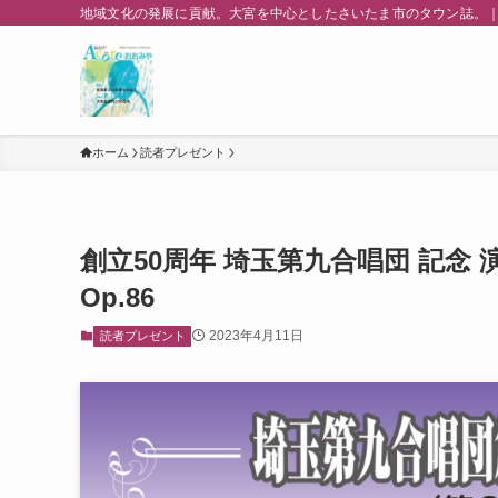
地域文化の発展に貢献。大宮を中心としたさいたま市のタウン誌。｜
ホーム
読者プレゼント
創立50周年 埼玉第九合唱団 記念
Op.86
2023年4月11日
読者プレゼント