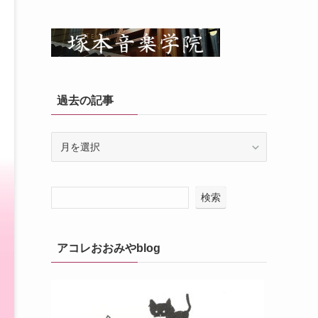
過去の記事
過
去
の
記
検索
事
アコレおおみやblog