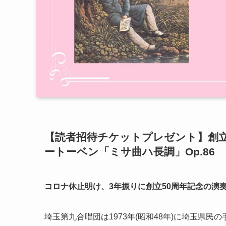
【
読者招待チケットプレゼント】創立5
ートーベン「ミサ曲ハ長調」Op.86
コロナ休止明け、3年振りに創立50周年記念の演
埼玉第九合唱団は1973年(昭和48年)に埼玉県