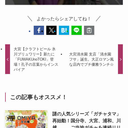
よかったらシェアしてね！
大宮【クラフトビール 氷
川ブリュワリー】新たに
大宮清水園 支店「清水園
「FUWAKUnoTOKI」登
フサ」誕生。大正ロマン風
場！孔子の言葉からインス
な店内でプチ優雅ランチ☆
パイア
この記事もオススメ！
謎の人気シリーズ「ガチャタマ」
再始動！国分寺、大宮、浦和、川
越、、、ご当地ガチャを連続リリ