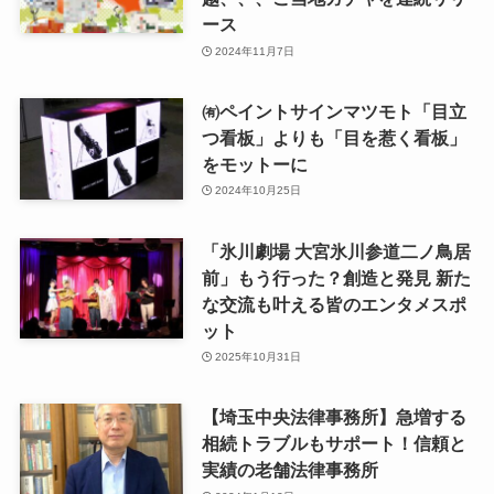
ース
2024年11月7日
㈲ペイントサインマツモト「目立
つ看板」よりも「目を惹く看板」
をモットーに
2024年10月25日
「氷川劇場 大宮氷川参道二ノ鳥居
前」もう行った？創造と発見 新た
な交流も叶える皆のエンタメスポ
ット
2025年10月31日
【埼玉中央法律事務所】急増する
相続トラブルもサポート！信頼と
実績の老舗法律事務所