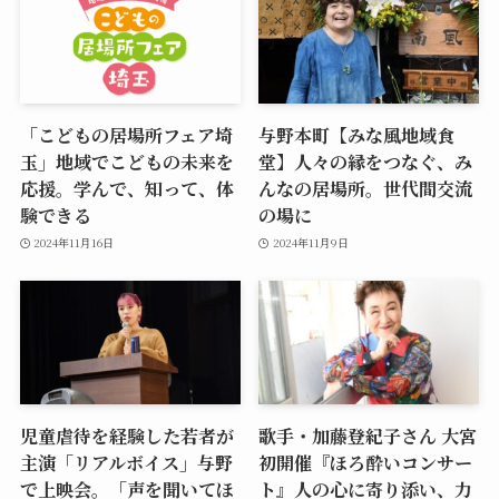
「こどもの居場所フェア埼
与野本町【みな風地域食
玉」地域でこどもの未来を
堂】人々の縁をつなぐ、み
応援。学んで、知って、体
んなの居場所。世代間交流
験できる
の場に
2024年11月16日
2024年11月9日
児童虐待を経験した若者が
歌手・加藤登紀子さん 大宮
主演「リアルボイス」与野
初開催『ほろ酔いコンサー
で上映会。「声を聞いてほ
ト』人の心に寄り添い、力