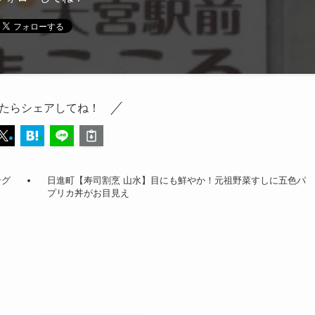
たらシェアしてね！
ング
日進町【寿司割烹 山水】目にも鮮やか！元祖野菜すしに五色パ
プリカ丼がお目見え