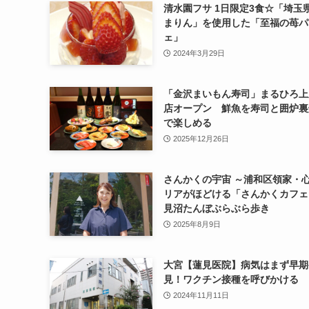
清水園フサ 1日限定3食☆「埼玉
まりん」を使用した「至福の苺パ
ェ」
2024年3月29日
「金沢まいもん寿司」まるひろ上
店オープン 鮮魚を寿司と囲炉裏
で楽しめる
2025年12月26日
さんかくの宇宙 ～浦和区領家・
リアがほどける「さんかくカフェ
見沼たんぼぶらぶら歩き
2025年8月9日
大宮【蓮見医院】病気はまず早期
見！ワクチン接種を呼びかける
2024年11月11日