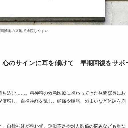
店南隣角の立地で通院しやすい
】心のサインに耳を傾けて 早期回復をサポ
落ち込む……。精神科の救急医療に携わってきた昼間院長にお
が倍増し、自律神経を乱し、頭痛や腹痛、めまいなど体調を崩
と、自律神経が整わず、運動不足や対人関係の悩みなども重な