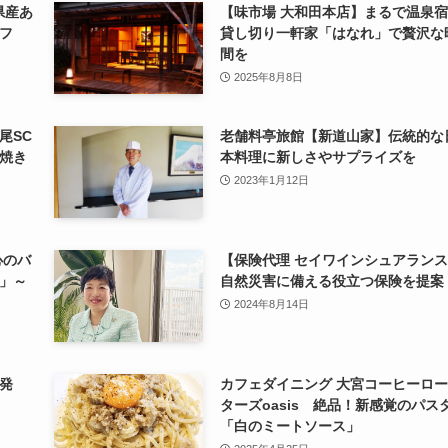
県産あ
【味市場 大和田本店】まるで温泉
フ
貸し切り一軒家「はなれ」で贅沢な
間を
2025年8月8日
尾SC
老舗料亭旅館【新道山家】伝統的な
焼き
本料理に新しさやサプライズを
2023年1月12日
心のバ
【保険代理 セイワインシュアラン
」～
自然災害に備える役立つ保険を提案
2024年8月14日
発
カフェダイニング 大宮コーヒーロ
ターズoasis 絶品！新感覚のパス
「白のミートソース」