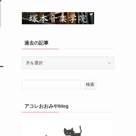
過去の記事
過
ー
去
の
記
検索
事
アコレおおみやblog