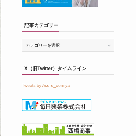
記事カテゴリー
記
事
カ
テ
X（旧Twitter）タイムライン
ゴ
リ
ー
Tweets by Acore_oomiya