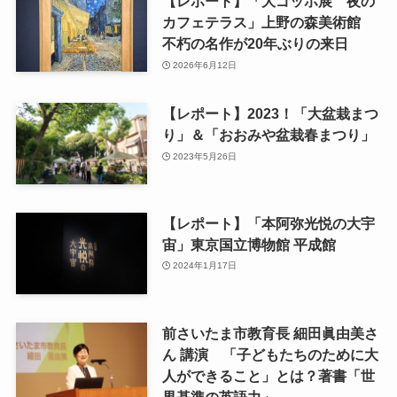
【レポート】「大ゴッホ展 夜の
カフェテラス」上野の森美術館
不朽の名作が20年ぶりの来日
2026年6月12日
【レポート】2023！「大盆栽まつ
り」＆「おおみや盆栽春まつり」
2023年5月26日
【レポート】「本阿弥光悦の大宇
宙」東京国立博物館 平成館
2024年1月17日
前さいたま市教育長 細田眞由美さ
ん 講演 「子どもたちのために大
人ができること」とは？著書「世
界基準の英語力」