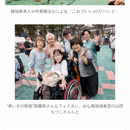
陳知将本人や作業療法士による「
これでいいのだバンド
」
“車いすの歌姫”朝霧裕さんもフェスタに。みな風地域食堂の山田
ちづこさんらと