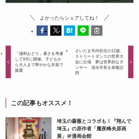
よかったらシェアしてね！
さいたま市内在住の12歳、
「浦和おどり」暑さを考慮
ストリートダンスの世界大
して9月に開催。子どもか
会に出場 夢は世界的なダ
ら大人まで華やかな衣装で
ンサー 清水市長を表敬訪
披露
問
この記事もオススメ！
埼玉の薔薇とコラボも！『翔んで
埼玉』の原作者「魔夜峰央原画
展」＠漫画会館