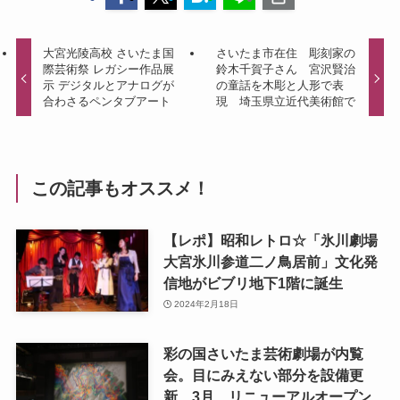
大宮光陵高校 さいたま国
さいたま市在住 彫刻家の
際芸術祭 レガシー作品展
鈴木千賀子さん 宮沢賢治
示 デジタルとアナログが
の童話を木彫と人形で表
合わさるペンタブアート
現 埼玉県立近代美術館で
この記事もオススメ！
【レポ】昭和レトロ☆「氷川劇場
大宮氷川参道二ノ鳥居前」文化発
信地がビブリ地下1階に誕生
2024年2月18日
彩の国さいたま芸術劇場が内覧
会。目にみえない部分を設備更
新 3月、リニューアルオープン