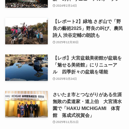
2024年2月14日
【レポート2】緑地 さぎ山で「野
良の藝術2025」野良の叫び、農民
詩人 渋谷定輔の朗読も
2025年12月30日
【レポ】大宮盆栽美術館が盆栽を
「魅せる美術館」にリニューア
ル 四季折々の盆栽を堪能
2025年3月24日
さいたま市とつながりがある生涯
無敗の柔道家・道上伯 大宮清水
園で「HAKU MICHIGAMI 体育
館 落成式祝賀会」
2025年11月21日