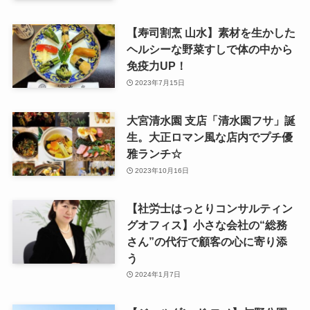
【寿司割烹 山水】素材を生かした
ヘルシーな野菜すしで体の中から
免疫力UP！
2023年7月15日
大宮清水園 支店「清水園フサ」誕
生。大正ロマン風な店内でプチ優
雅ランチ☆
2023年10月16日
【社労士はっとりコンサルティン
グオフィス】小さな会社の“総務
さん”の代行で顧客の心に寄り添
う
2024年1月7日