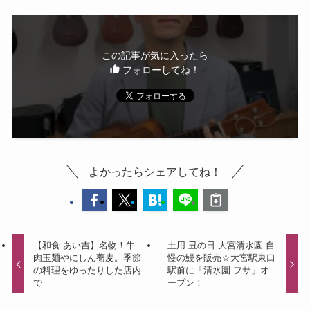
この記事が気に入ったら
フォローしてね！
よかったらシェアしてね！
【和食 あい吉】名物！牛
土用 丑の日 大宮清水園 自
肉玉麺やにしん蕎麦。季節
慢の鰻を販売☆大宮駅東口
の料理をゆったりした店内
駅前に「清水園 フサ」オ
で
ープン！