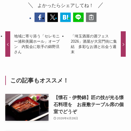
よかったらシェアしてね！
地域に寄り添う「セレモニ
「埼玉酒屋の酒フェス
ー浦和美園ホール」オープ
2026」酒屋が大宮門街に集
ン 内覧会に歌手の錦野旦
結 多彩なお酒と出会う週
さん
末
この記事もオススメ！
【懐石・伊勢錦】匠の技が光る懐
石料理を お座敷テーブル席の個
室でどうぞ
2026年4月28日