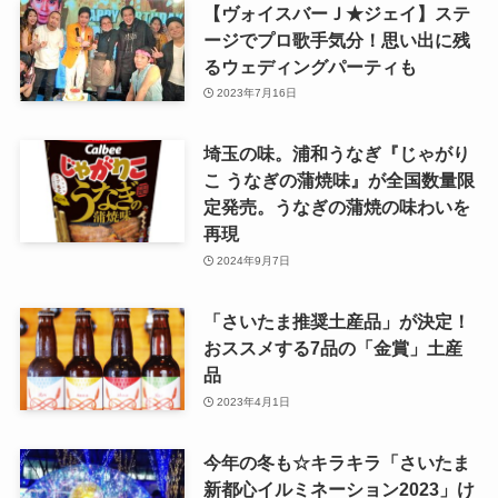
【ヴォイスバーＪ★ジェイ】ステ
ージでプロ歌手気分！思い出に残
るウェディングパーティも
2023年7月16日
埼玉の味。浦和うなぎ『じゃがり
こ うなぎの蒲焼味』が全国数量限
定発売。うなぎの蒲焼の味わいを
再現
2024年9月7日
「さいたま推奨土産品」が決定！
おススメする7品の「金賞」土産
品
2023年4月1日
今年の冬も☆キラキラ「さいたま
新都心イルミネーション2023」け