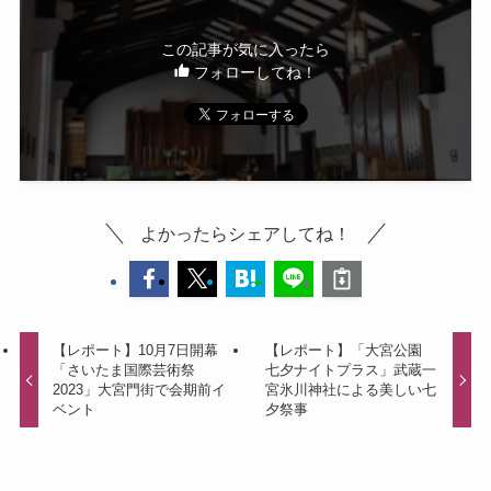
この記事が気に入ったら
フォローしてね！
よかったらシェアしてね！
【レポート】10月7日開幕
【レポート】「大宮公園
「さいたま国際芸術祭
七夕ナイトプラス」武蔵一
2023」大宮門街で会期前イ
宮氷川神社による美しい七
ベント
夕祭事