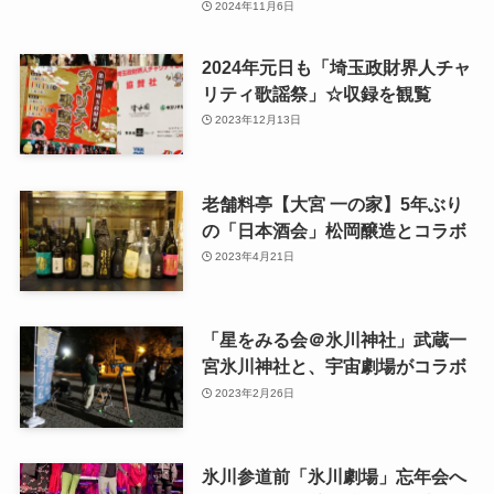
2024年11月6日
2024年元日も「埼玉政財界人チャ
リティ歌謡祭」☆収録を観覧
2023年12月13日
老舗料亭【大宮 一の家】5年ぶり
の「日本酒会」松岡醸造とコラボ
2023年4月21日
「星をみる会＠氷川神社」武蔵一
宮氷川神社と、宇宙劇場がコラボ
2023年2月26日
氷川参道前「氷川劇場」忘年会へ