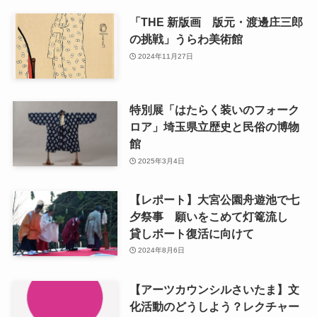
「THE 新版画 版元・渡邊庄三郎
の挑戦」うらわ美術館
2024年11月27日
特別展「はたらく装いのフォーク
ロア」埼玉県立歴史と民俗の博物
館
2025年3月4日
【レポート】大宮公園舟遊池で七
夕祭事 願いをこめて灯篭流し
貸しボート復活に向けて
2024年8月6日
【アーツカウンシルさいたま】文
化活動のどうしよう？レクチャー