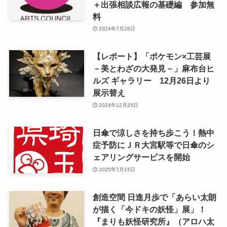
＋出張相談広報の基礎編 参加無
料
2024年7月26日
【レポート】「ポケモン×工芸展
－美とわざの大発見－」麻布台ヒ
ルズ ギャラリー 12月26日より
展示替え
2024年12月25日
日傘で涼しさを持ち歩こう！熱中
症予防にＪＲ大宮駅等で日傘のシ
ェアリングサービスを開始
2025年7月15日
創造空間 日進月歩で「あらい太朗
が描く「今ドキの妖怪」展」！
『まりも妖怪研究所』（アロハ太