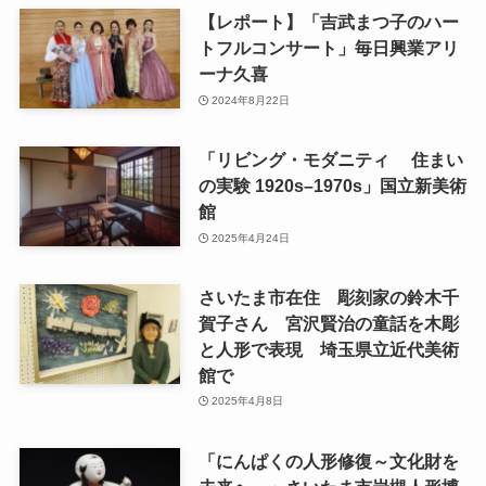
【レポート】「吉武まつ子のハー
トフルコンサート」毎日興業アリ
ーナ久喜
2024年8月22日
「リビング・モダニティ 住まい
の実験 1920s–1970s」国立新美術
館
2025年4月24日
さいたま市在住 彫刻家の鈴木千
賀子さん 宮沢賢治の童話を木彫
と人形で表現 埼玉県立近代美術
館で
2025年4月8日
「にんぱくの人形修復～文化財を