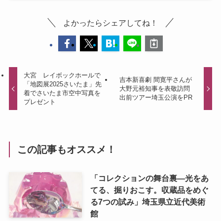
よかったらシェアしてね！
大宮 レイボックホールで
吉本新喜劇 間寛平さんが
「地図展2025さいたま」先
大野元裕知事を表敬訪問
着でさいたま市空中写真を
出前ツアー埼玉公演をPR
プレゼント
この記事もオススメ！
「コレクションの舞台裏―光をあ
てる、掘りおこす。収蔵品をめぐ
る7つの試み」埼玉県立近代美術
館