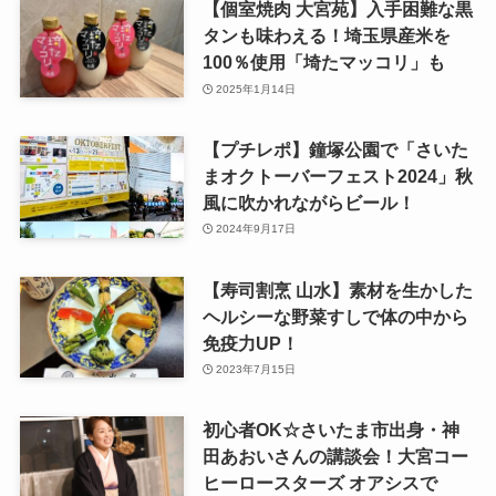
【個室焼肉 大宮苑】入手困難な黒
タンも味わえる！埼玉県産米を
100％使用「埼たマッコリ」も
2025年1月14日
【プチレポ】鐘塚公園で「さいた
まオクトーバーフェスト2024」秋
風に吹かれながらビール！
2024年9月17日
【寿司割烹 山水】素材を生かした
ヘルシーな野菜すしで体の中から
免疫力UP！
2023年7月15日
初心者OK☆さいたま市出身・神
田あおいさんの講談会！大宮コー
ヒーロースターズ オアシスで