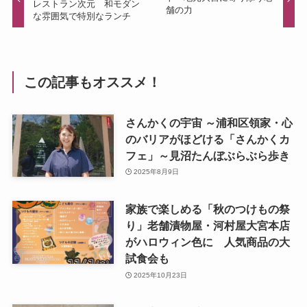
レストラン次元 和モダン
舗の力
な雰囲気で特別なランチ
この記事もオススメ！
さんかくの宇宙 ～浦和区領家・心
のバリアがほどける「さんかくカ
フェ」～見沼たんぼぶらぶら歩き
2025年8月9日
家族で楽しめる「秋のつけもの祭
り」老舗漬物屋・河村屋大宮本店
がハロウィン色に 人気商品の大
試食会も
2025年10月23日