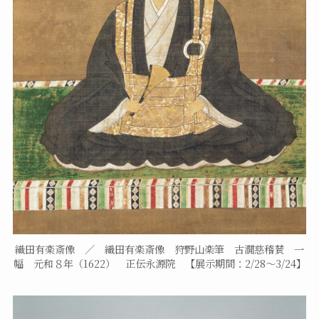
織田有楽斎像 ／ 織田有楽斎像 狩野山楽筆 古㵎慈稽賛 一
幅 元和８年（1622） 正伝永源院 【展示期間：2/28～3/24】