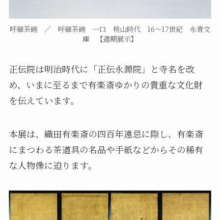
呼継茶碗 ／ 呼継茶碗 一口 桃山時代 16～17世紀 永青文
庫 【通期展示】
正伝院は明治時代に「正伝永源院」と寺名を改
め、いまに至るまで有楽斎ゆかりの貴重な文化財
を伝えています。
本展は、織田有楽斎の四百年遠忌に際し、有楽斎
にまつわる茶道具の名品や手紙などからその稀有
な人物像に迫ります。