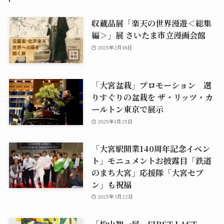
収蔵品展「楽天の世界漫遊＜総集
編＞」展 さいたま市立漫画会館
2025年2月18日
「大宮盆栽」プロモーション 選
りすぐりの盆栽を ザ・リッツ・カ
ールトン東京で展示
2025年1月25日
「大宮駅開業140周年記念イベン
ト」モニュメントお披露目「鉄道
のまち大宮」応援隊「大宮セブ
ン」も祝福
2025年3月22日
「松山智一展 FIRST LAST