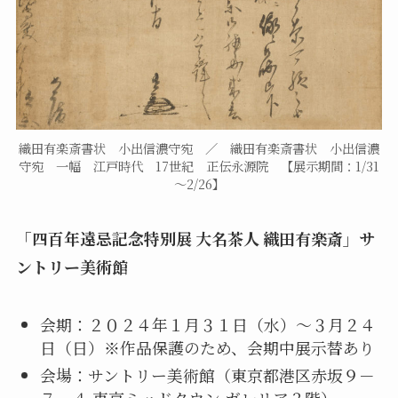
織田有楽斎書状 小出信濃守宛 ／ 織田有楽斎書状 小出信濃
守宛 一幅 江戸時代 17世紀 正伝永源院 【展示期間：1/31
～2/26】
「四百年遠忌記念特別展 大名茶人 織田有楽斎」サ
ントリー美術館
会期：２０２４年１月３１日（水）～３月２４
日（日）※作品保護のため、会期中展示替あり
会場：サントリー美術館（東京都港区赤坂９－
７－４ 東京ミッドタウン ガレリア３階）