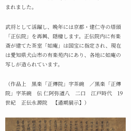
まれました。
武将として活躍し、晩年には京都・建仁寺の塔頭
「正伝院」を再興、隠棲します。正伝院内に有楽
斎が建てた茶室「如庵」は国宝に指定され、現在
は愛知県犬山市の有楽苑内にあり、各地に如庵の
写しが造られています。
（作品上 黒楽「正傳院」字茶碗 ／黒楽「正傳
院」字茶碗 伝 仁阿弥道八 二口 江戸時代 19
世紀 正伝永源院 【通期展示】）