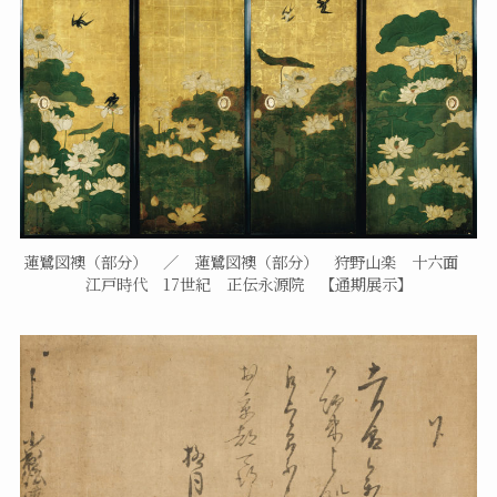
蓮鷺図襖（部分） ／ 蓮鷺図襖（部分） 狩野山楽 十六面
江戸時代 17世紀 正伝永源院 【通期展示】