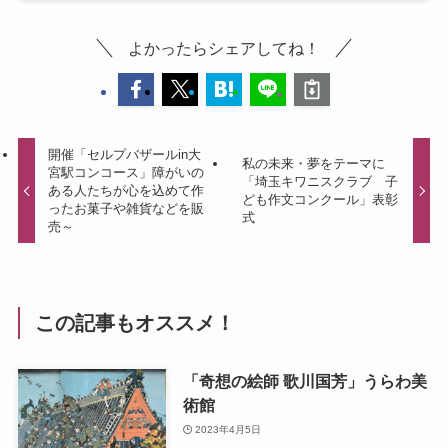
よかったらシェアしてね！
開催「セルプバザールin大
私の未来・夢をテーマに
宮駅コンコース」障がいの
「埼玉キワニスクラブ 子
ある人たちが心を込めて作
ども作文コンクール」表彰
ったお菓子や雑貨などを販
式
売～
この記事もオススメ！
「奇想の絵師 歌川国芳」うらわ美
術館
2023年4月5日