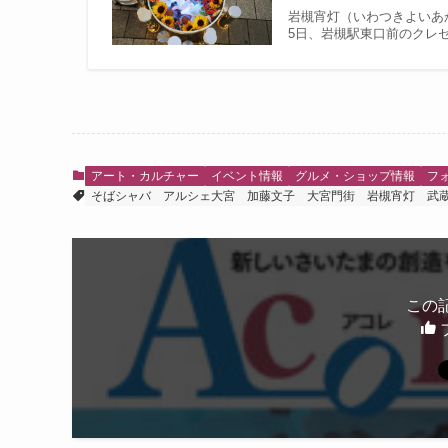
岩槻宵灯（いわつきよいあ
5日、岩槻駅東口前のクレセ
アート・カルチャー
イベント情報
グルメ・ショップ情報
フ
そばシャバ
アルシェ大宮
加藤文子
大宮門街
岩槻宵灯
武
この