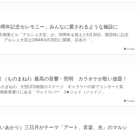
0周年記念セレモニー」みんなに愛されるような施設に
合商業ビル「アルシェ大宮」が、30周年を迎えた6月30日、開店時に記念
アルシェ大宮は1994年6月30日に開業。店名の「...
Tumblr
イ（ものまねJ）最高の音響・照明 カラオケが歌い放題！
のまねJ） 大型LED画面のステージ ギャラリーの前でコンサート気
南銀座通りにある「ヴォイスバー J★ジェイ（ジェイジ...
Tumblr
よいあかり）三日月がテーマ「アート、音楽、光」のマルシ