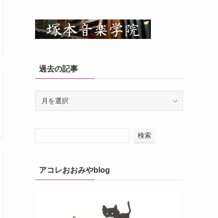
過去の記事
過
去
の
記
検索
事
アコレおおみやblog