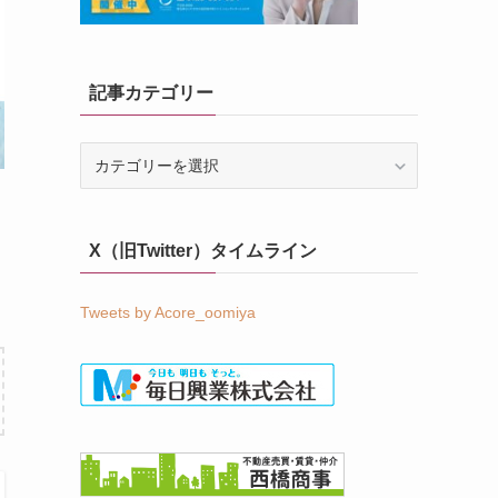
記事カテゴリー
記
事
カ
テ
X（旧Twitter）タイムライン
ゴ
リ
ー
Tweets by Acore_oomiya