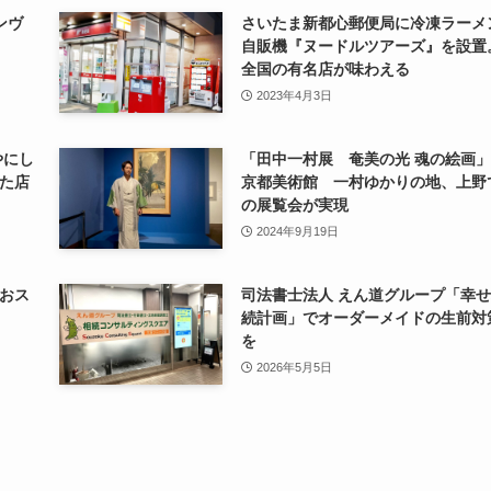
ンヴ
さいたま新都心郵便局に冷凍ラーメ
自販機『ヌードルツアーズ』を設置
全国の有名店が味わえる
2023年4月3日
やにし
「田中一村展 奄美の光 魂の絵画
た店
京都美術館 一村ゆかりの地、上野
の展覧会が実現
2024年9月19日
おス
司法書士法人 えん道グループ「幸
続計画」でオーダーメイドの生前対
を
2026年5月5日