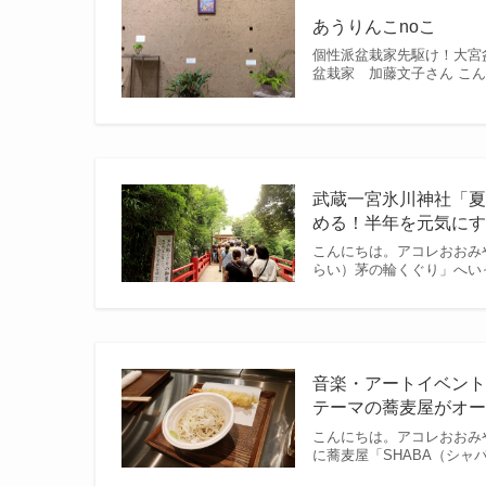
あうりんこnoこ
個性派盆栽家先駆け！大宮
盆栽家 加藤文子さん こん
武蔵一宮氷川神社「
める！半年を元気にすご
こんにちは。アコレおおみ
らい）茅の輪くぐり」へいっ
音楽・アートイベント
テーマの蕎麦屋がオ
こんにちは。アコレおおみ
に蕎麦屋「SHABA（シャ