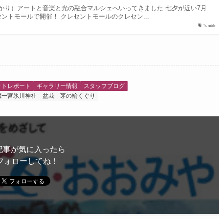
かり）アートと音楽と光の融合マルシェへいってきました 七夕が近い7月
ントモールで開催！ クレセントモールのクレセン...
Tumblr
ォトレポート
ギャラリー情報
スタッフブログ
蔵一宮氷川神社
盆栽
茅の輪くぐり
記事が気に入ったら
フォローしてね！