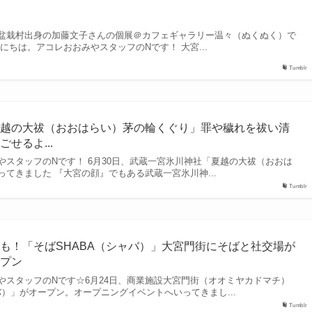
盆栽村出身の加藤文子さんの個展＠カフェギャラリー温々（ぬくぬく）で
にちは。アコレおおみやスタッフのNです！ 大宮...
Tumblr
夏越の大祓（おおはらい）茅の輪くぐり」罪や穢れを祓い清
せるよ...
やスタッフのNです！ 6月30日、武蔵一宮氷川神社「夏越の大祓（おおは
てきました 『大宮の顔』でもある武蔵一宮氷川神...
Tumblr
も！「そばSHABA（シャバ）」大宮門街にそばと社交場が
ープン
やスタッフのNです☆6月24日、商業施設大宮門街（オオミヤカドマチ）
バ）」がオープン。オープニングイベントへいってきまし...
Tumblr