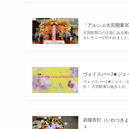
「アルシェ大宮開業3
大宮駅西口の正面にある複
セレモニーが行われました。 
ヴォイスバーJ★ジェ
ヴォイスバーJ★ジェイ（も
分！ 大宮駅東口徒歩１分、
岩槻宵灯（いわつき
ェ