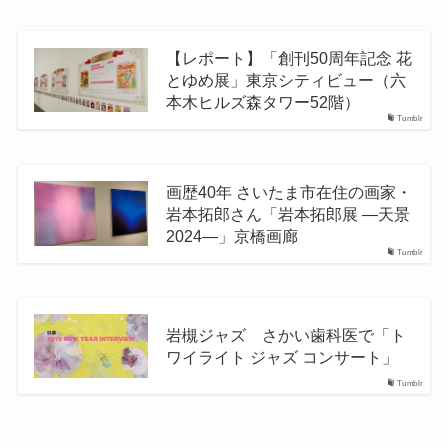
【レポート】「創刊50周年記念 花
とゆめ展」東京シティビュー（六
本木ヒルズ森タワー52階）
Tumblr
画歴40年 さいたま市在住の画家・
岩本拓郎さん「岩本拓郎展 ―天景
2024―」京橋画廊
Tumblr
岩槻ジャズ さかい歯科医で「ト
ワイライト ジャズ コンサート」
Tumblr