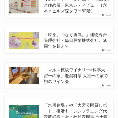
とゆめ展」東京シティビュー（六
本木ヒルズ森タワー52階）
Tumblr
「時を、つなぐ勇気。」建物総合
管理会社・毎日興業株式会社。50
周年を超えて
Tumblr
「マルス穂坂ワイナリー×料亭大
宮一の家」老舗料亭 大宮一の家で
初のワイン会
Tumblr
「氷川劇場」や「大宮公園貸しボ
ート」復活も！シンプラニング代
表取締役・賑ノ杜代表理事 五十嵐