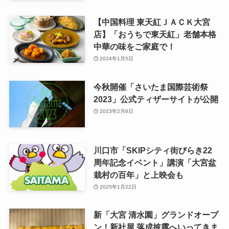
【中国料理 東天紅ＪＡＣＫ大宮
店】「おうちで東天紅」老舗本格
中華の味をご家庭で！
2024年1月5日
今秋開催「さいたま国際芸術祭
2023」公式ティザーサイトが公開
2023年2月6日
川口市「SKIPシティ街びらき22
周年記念イベント」講演「大宮盆
栽村の百年」と上映会も
2025年1月22日
新「大宮 清水園」グランドオープ
ン！新社屋 落成披露へいってきま