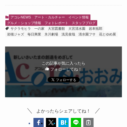
アコレNEWS
アート・カルチャー
イベント情報
グルメ・ショップ情報
フォトレポート
スタッフブログ
サクラモヒラ
一の家
大宮図書館
大宮清水園
岩本拓郎
岩槻ジャズ
毎日興業
氷川劇場
浅見俊哉
清水園フサ
花とゆめ展
この記事が気に入ったら
フォローしてね！
よかったらシェアしてね！