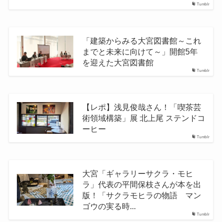
Tumblr
「建築からみる大宮図書館～これ
までと未来に向けて～」開館5年
を迎えた大宮図書館
Tumblr
【レポ】浅見俊哉さん！「喫茶芸
術領域構築」展 北上尾 ステンドコ
ーヒー
Tumblr
大宮「ギャラリーサクラ・モヒ
ラ」代表の平間保枝さんが本を出
版！「サクラモヒラの物語 マン
ゴウの実る時...
Tumblr