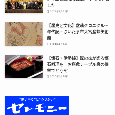
した
2024年7月22日
【歴史と文化】盆栽クロニクル－
年代記－さいたま市大宮盆栽美術
館
2024年4月16日
【懐石・伊勢錦】匠の技が光る懐
石料理を お座敷テーブル席の個
室でどうぞ
2026年4月28日