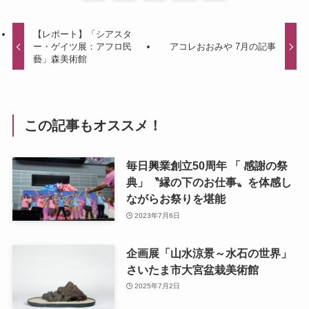
【レポート】「シアスタ
ー・ゲイツ展：アフロ民
アコレおおみや 7月の記事
藝」森美術館
この記事もオススメ！
毎日興業創立50周年 「 感謝の祭
典」〝縁の下のお仕事〟を体感し
ながらお祭りを堪能
2023年7月6日
企画展「山水涼景～水石の世界」
さいたま市大宮盆栽美術館
2025年7月2日