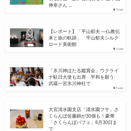
伸幸さん ...
Tumblr
【レポート】「平山郁夫 ―仏教伝
来と旅の軌跡」 平山郁夫シルク
ロード美術館
Tumblr
「氷川神ほたる鑑賞会」ウクライ
ナ駐日大使も出席 平和を願う
武蔵一宮氷川神社で
Tumblr
大宮清水園支店「清水園フサ」さ
くらんぼ佐藤錦が30個も！豪華
「さくらんぼパフェ」6月30日ま
で