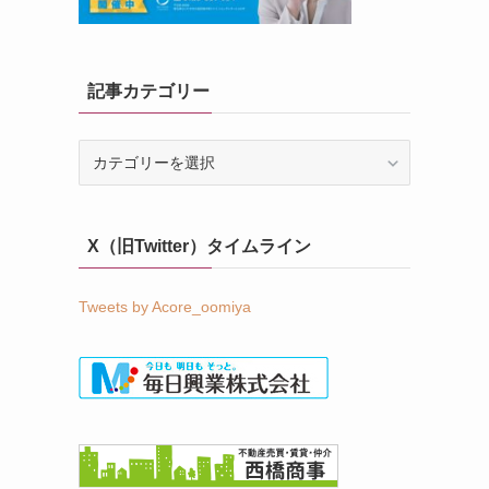
記事カテゴリー
記
事
カ
テ
X（旧Twitter）タイムライン
ゴ
リ
ー
Tweets by Acore_oomiya