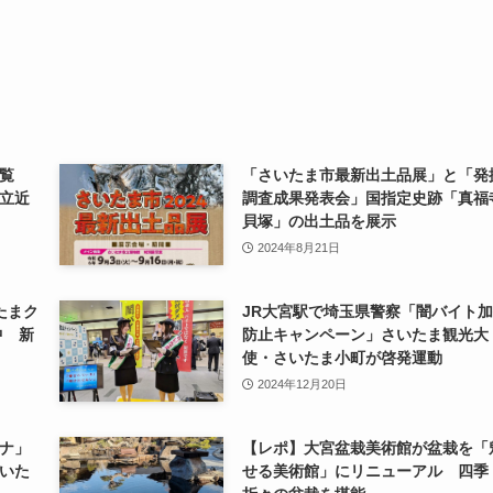
覧
「さいたま市最新出土品展」と「発
立近
調査成果発表会」国指定史跡「真福
貝塚」の出土品を展示
2024年8月21日
たまク
JR大宮駅で埼玉県警察「闇バイト
中 新
防止キャンペーン」さいたま観光大
使・さいたま小町が啓発運動
2024年12月20日
ナ」
【レポ】大宮盆栽美術館が盆栽を「
いた
せる美術館」にリニューアル 四季