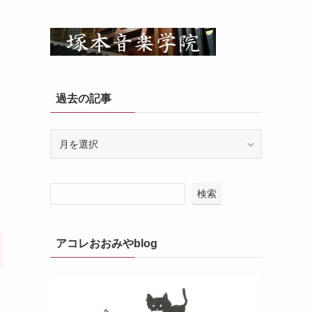
過去の記事
過
去
の
記
検索
事
アコレおおみやblog