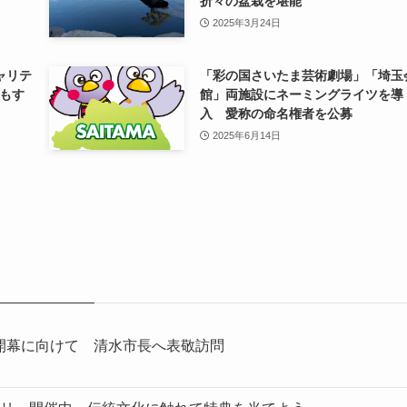
折々の盆栽を堪能
2025年3月24日
ャリテ
「彩の国さいたま芸術劇場」「埼玉
もす
館」両施設にネーミングライツを導
入 愛称の命名権者を公募
2025年6月14日
開幕に向けて 清水市長へ表敬訪問