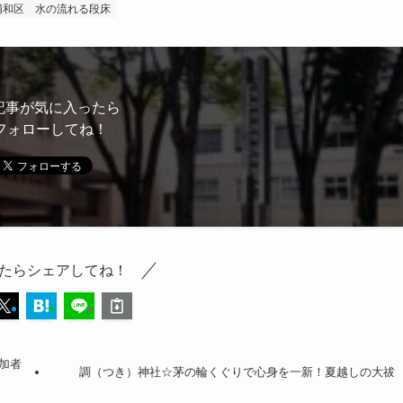
浦和区
水の流れる段床
記事が気に入ったら
フォローしてね！
たらシェアしてね！
加者
調（つき）神社☆茅の輪くぐりで心身を一新！夏越しの大祓