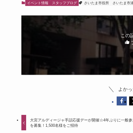
イベント情報
スタッフブログ
さいたま市役所
さいたま市
この
よかっ
大宮アルディージャ手話応援デーが開催☆4年ぶりに一般参
を募集！1,500名様をご招待