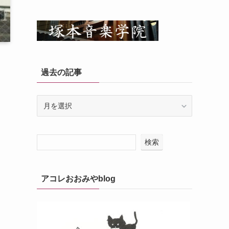
過去の記事
過
去
の
記
検索
事
アコレおおみやblog