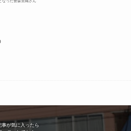
となった會森里織さん
0
記事が気に入ったら