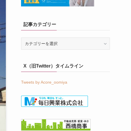
記事カテゴリー
記
事
カ
テ
X（旧Twitter）タイムライン
ゴ
リ
ー
Tweets by Acore_oomiya