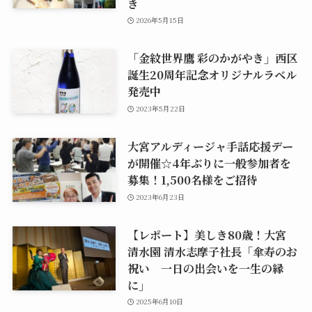
き
2026年5月15日
「金紋世界鷹 彩のかがやき」西区
誕生20周年記念オリジナルラベル
発売中
2023年5月22日
大宮アルディージャ手話応援デー
が開催☆4年ぶりに一般参加者を
募集！1,500名様をご招待
2023年6月23日
【レポート】美しき80歳！大宮
清水園 清水志摩子社長「傘寿のお
祝い 一日の出会いを一生の縁
に」
2025年6月10日