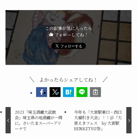
この記事が気に入ったら
フォローしてね！
よかったらシェアしてね！
2023「埼玉酒蔵大試飲
今年も「大宮駅東口・西口
会」埼玉県の地酒蔵が一同
大綱引き大会」！！＠「大
に。さいたまスーパーアリ
宮えきフェス by 大宮駅
ーナで
RENKETSU祭」