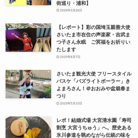
街巡り・浦和】
2026年3月30日
【レポート】彩の国埼玉親善大使
さいたま市在住の声楽家・吉武ま
つ子さん永眠 ご冥福をお祈りい
たします
2025年8月7日
さいたま観光大使 フリースタイル
バスケ「バズライトボーラー」き
よまろさん！＠おおみや盆栽春ま
つり
2023年5月15日
レポ！結婚式場 大宮清水園「寿司
割烹 大宮うちゅう」へ。歴史ある
氷川参道を眺めながら伝統の味を