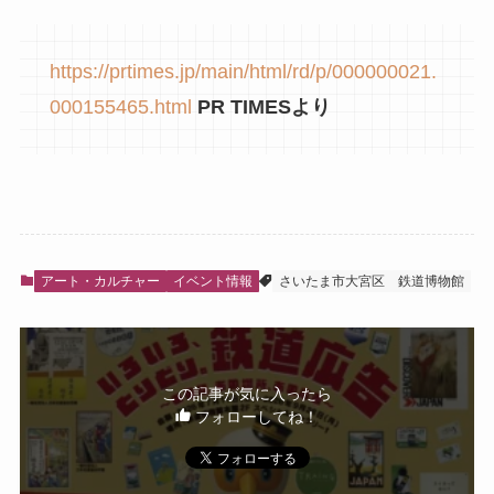
https://prtimes.jp/main/html/rd/p/000000021.
000155465.html
PR TIMESより
アート・カルチャー
イベント情報
さいたま市大宮区
鉄道博物館
この記事が気に入ったら
フォローしてね！