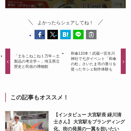
よかったらシェアしてね！
和傘110本！武蔵一宮氷川
「土をこねこね１万年～土
神社で七夕イベント「和傘
製品の考古学～」埼玉県立
の杜」さいたま市の香りを
歴史と民俗の博物館
使ったサシェ制作体験も
この記事もオススメ！
【インタビュー 大宮駅長 緑川清
士さん】 大宮駅をブランディング
化、街の発展の一翼を担いたい