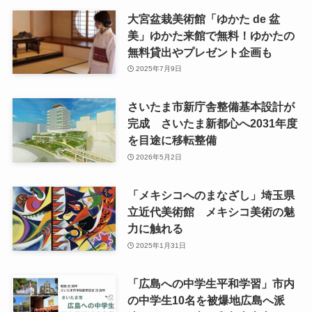
大宮盆栽美術館「ゆかた de 盆
美」ゆかた来館で無料！ゆかたの
無料貸出やプレゼント企画も
2025年7月9日
さいたま市新庁舎整備基本設計が
完成 さいたま新都心へ2031年度
を目途に移転整備
2026年5月2日
「メキシコへのまなざし」埼玉県
立近代美術館 メキシコ美術の魅
力に触れる
2025年1月31日
「広島への中学生平和学習」市内
の中学生10名を被爆地広島へ派