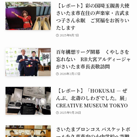
【レポート】彩の国埼玉親善大使
さいたま市在住の声楽家・吉武ま
つ子さん永眠 ご冥福をお祈りい
たします
2025年8月7日
百年構想リーグ開幕 くやしさを
忘れない RB大宮アルディージャ
がさいたま市長表敬訪問
2026年2月17日
【レポート】「HOKUSAI － ぜ
んぶ、北斎のしわざでした。展」
CREATIVE MUSEUM TOKYO
2025年9月28日
さいたまブロンコス バスケットボ
ールを久喜市内の小中学校へ寄贈